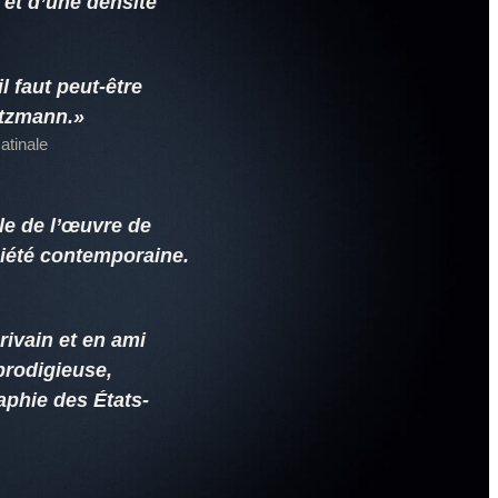
 et d’une densité
l faut peut-être
itzmann.»
atinale
le de l’œuvre de
ciété contemporaine.
rivain et en ami
prodigieuse,
raphie des États-